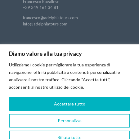
Francesco Ravallese
+39 349 161 34 81
francesco@adelphiatours.com
info@adelphiatours.com
DICONO DI NOI
Diamo valore alla tua privacy
Luigi sorrentino
/
29 Ottobre 2022
Utilizziamo i cookie per migliorare la tua esperienza di
Esperienza ad Istanbul TOP
Rubil la nostra guida,
una persona fantastica e disponibilissima oltre che
navigazione, offrirti pubblicità o contenuti personalizzati e
simpaticissima Lo consigliamo ad occhi chiusi
analizzare il nostro traffico. Cliccando “Accetta tutti”,
Inserisci un commento
acconsenti al nostro utilizzo dei cookie.
Accettare tutto
Personalizza
Adelphia © 2021. All rights reserved. Designed by
Glesius.it
Rifiuta tutto