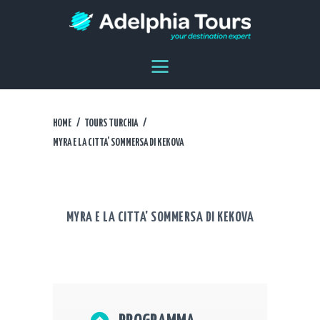
HOME
DESTINAZIONI
AGENZIA
DICONO DI NOI
HOME
TOURS TURCHIA
CONTATTI
MYRA E LA CITTA’ SOMMERSA DI KEKOVA
EN
ES
MYRA E LA CITTA' SOMMERSA DI KEKOVA