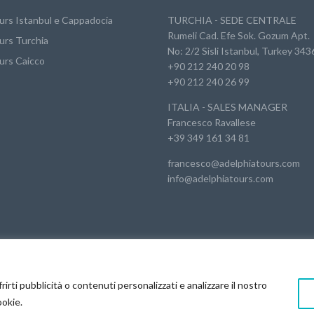
urs Istanbul e Cappadocia
TURCHIA - SEDE CENTRALE
Rumeli Cad. Efe Sok. Gozum Apt.
urs Turchia
No: 2/2 Sisli Istanbul, Turkey 343
urs Caicco
+90 212 240 20 98
+90 212 240 26 99
ITALIA - SALES MANAGER
Francesco Ravallese
+39 349 161 34 81
francesco@adelphiatours.com
info@adelphiatours.com
rirti pubblicità o contenuti personalizzati e analizzare il nostro
ed by Glesius.it
ookie.