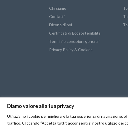
Chi siamo
To
Contatti
To
Dicono di noi
To
Certificati di Ecosostenibilità
Termini e condizioni generali
Privacy Policy & Cookies
Diamo valore alla tua privacy
Utilizziamo i cookie per migliorare la tua esperienza di navigazione, off
Adelphia © 2021. All rights reserved. Design
traffico. Cliccando “Accetta tutti”, acconsenti al nostro utilizzo dei c