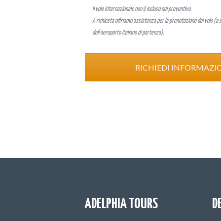
Il volo internazionale non è incluso nel preventivo.
A richiesta offriamo assistenza per la prenotazione del volo (a 
dell’aeroporto italiano di partenza).
RICHIEDI INFORMAZI
ADELPHIA TOURS
D