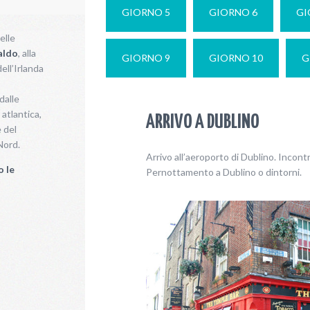
GIORNO 5
GIORNO 6
GI
elle
aldo
, alla
GIORNO 9
GIORNO 10
G
ell’Irlanda
dalle
 atlantica,
ARRIVO A DUBLINO
 del
Nord.
Arrivo all’aeroporto di Dublino. Incontr
o le
Pernottamento a Dublino o dintorni.