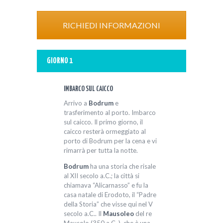
RICHIEDI INFORMAZIONI
GIORNO 1
IMBARCO SUL CAICCO
Arrivo a
Bodrum
e
trasferimento al porto. Imbarco
sul caicco. Il primo giorno, il
caicco resterà ormeggiato al
porto di Bodrum per la cena e vi
rimarrà per tutta la notte.
Bodrum
ha una storia che risale
al XII secolo a.C.; la città si
chiamava “Alicarnasso” e fu la
casa natale di Erodoto, il “Padre
della Storia” che visse qui nel V
secolo a.C.. Il
Mausoleo
del re