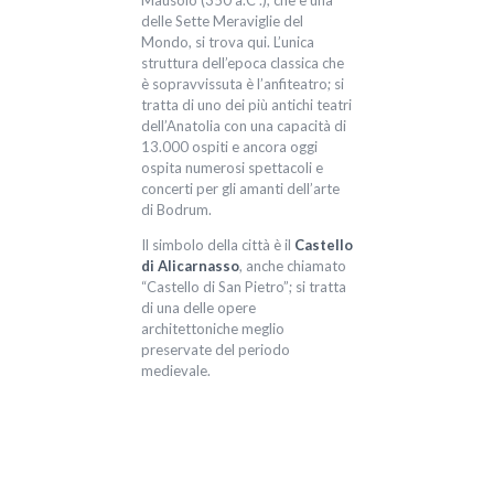
Mausolo (350 a.C .), che è una
delle Sette Meraviglie del
Mondo, si trova qui. L’unica
struttura dell’epoca classica che
è sopravvissuta è l’anfiteatro; si
tratta di uno dei più antichi teatri
dell’Anatolia con una capacità di
13.000 ospiti e ancora oggi
ospita numerosi spettacoli e
concerti per gli amanti dell’arte
di Bodrum.
Il simbolo della città è il
Castello
di Alicarnasso
, anche chiamato
“Castello di San Pietro”; si tratta
di una delle opere
architettoniche meglio
preservate del periodo
medievale.