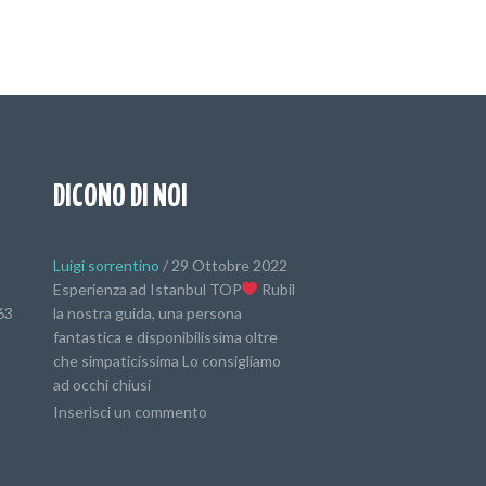
DICONO DI NOI
Luigi sorrentino
/
29 Ottobre 2022
Esperienza ad Istanbul TOP
Rubil
63
la nostra guida, una persona
fantastica e disponibilissima oltre
che simpaticissima Lo consigliamo
ad occhi chiusi
Inserisci un commento