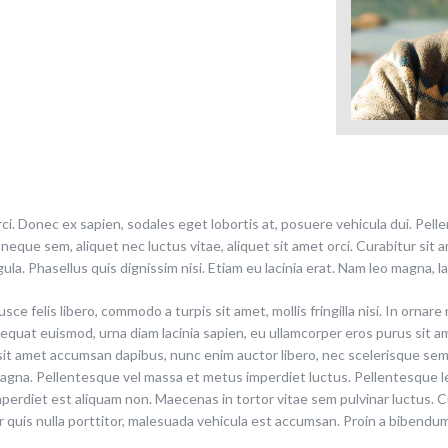
ci. Donec ex sapien, sodales eget lobortis at, posuere vehicula dui. Pell
neque sem, aliquet nec luctus vitae, aliquet sit amet orci. Curabitur si
la. Phasellus quis dignissim nisi. Etiam eu lacinia erat. Nam leo magna, lac
e felis libero, commodo a turpis sit amet, mollis fringilla nisi. In ornar
nsequat euismod, urna diam lacinia sapien, eu ullamcorper eros purus sit am
it amet accumsan dapibus, nunc enim auctor libero, nec scelerisque sem 
magna. Pellentesque vel massa et metus imperdiet luctus. Pellentesque l
mperdiet est aliquam non. Maecenas in tortor vitae sem pulvinar luctus. Cu
 quis nulla porttitor, malesuada vehicula est accumsan. Proin a bibendu