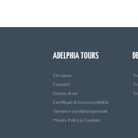
ADELPHIA TOURS
D
Chi siamo
To
Contatti
To
Dicono di noi
To
Certificati di Ecosostenibilità
Termini e condizioni generali
Privacy Policy & Cookies