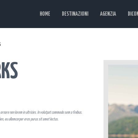
HOME
DESTINAZIONI
AGENZIA
DICO
HOME
DESTINAZIONI
S
AGENZIA
RKS
DICONO DI NOI
CONTATTI
EN
ES
In ornare non lorem in ultricies. In volutpat commodo sem a finibus.
ien, eu ullamcorper eros purus sit amet lectus.