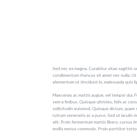
Sed nec ex magna. Curabitur vitae sagittis or
condimentum rhoncus sit amet nec nulla. Ut 
elementum ut tincidunt in, malesuada quis ligu
Maecenas ac mattis augue, vel tempor dui. Fusc
sem a finibus. Quisque ultricies, felis ac co
sollicitudin euismod. Quisque dictum, quam s
rutrum venenatis ac a purus. Sed ut iaculis 
elit. Proin fermentum mattis libero, cursus i
mollis metus commodo. Proin porttitor tortor