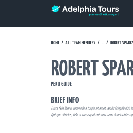
HOME
ALL TEAM MEMBERS
...
ROBERT SPARK
ROBERT SPA
PERU GUIDE
BRIEF INFO
Fusce felis libero, commodo a turpis sit amet, mollis fringilla nisi. 
Quisque ultricies, felis ac consequat euismod, urna diam lacinia sap