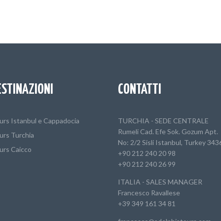
ESTINAZIONI
CONTATTI
urs Istanbul e Cappadocia
TURCHIA - SEDE CENTRALE
Rumeli Cad. Efe Sok. Gozum Apt.
urs Turchia
No: 2/2 Sisli Istanbul, Turkey 343
urs Caicco
+90 212 240 20 98
+90 212 240 26 99
ITALIA - SALES MANAGER
Francesco Ravallese
+39 349 161 34 81