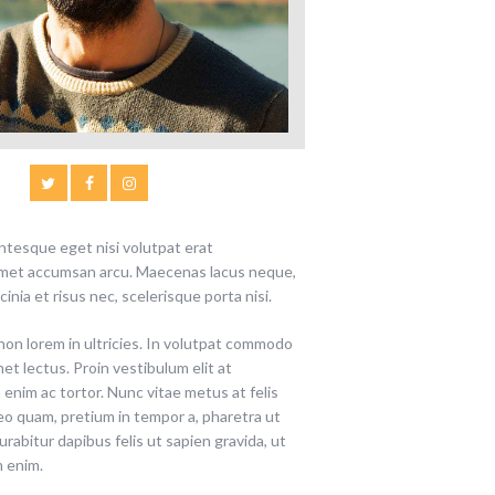
entesque eget nisi volutpat erat
t amet accumsan arcu. Maecenas lacus neque,
inia et risus nec, scelerisque porta nisi.
e non lorem in ultricies. In volutpat commodo
et lectus. Proin vestibulum elit at
enim ac tortor. Nunc vitae metus at felis
eo quam, pretium in tempor a, pharetra ut
rabitur dapibus felis ut sapien gravida, ut
m enim.