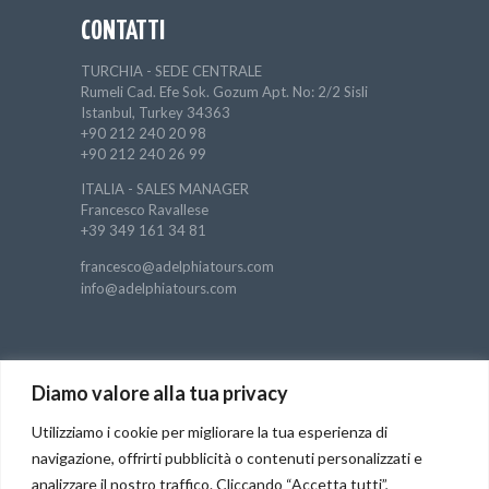
CONTATTI
TURCHIA - SEDE CENTRALE
Rumeli Cad. Efe Sok. Gozum Apt. No: 2/2 Sisli
Istanbul, Turkey 34363
+90 212 240 20 98
+90 212 240 26 99
ITALIA - SALES MANAGER
Francesco Ravallese
+39 349 161 34 81
francesco@adelphiatours.com
info@adelphiatours.com
DICONO DI NOI
Diamo valore alla tua privacy
Luigi sorrentino
/
29 Ottobre 2022
Utilizziamo i cookie per migliorare la tua esperienza di
Esperienza ad Istanbul TOP
Rubil la nostra guida,
una persona fantastica e disponibilissima oltre che
navigazione, offrirti pubblicità o contenuti personalizzati e
simpaticissima Lo consigliamo ad occhi chiusi
analizzare il nostro traffico. Cliccando “Accetta tutti”,