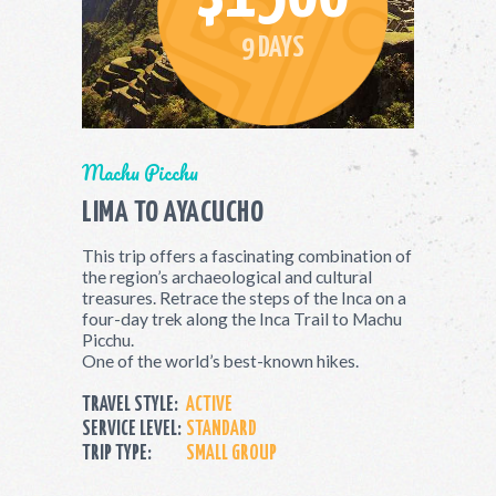
9 DAYS
Machu Picchu
LIMA TO AYACUCHO
This trip offers a fascinating combination of
the region’s archaeological and cultural
treasures. Retrace the steps of the Inca on a
four-day trek along the Inca Trail to Machu
Picchu.
One of the world’s best-known hikes.
TRAVEL STYLE:
ACTIVE
SERVICE LEVEL:
STANDARD
TRIP TYPE:
SMALL GROUP